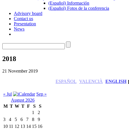
(Español) Información
(Español) Fotos de la conferencia
Advisory board
Contact us
Presentation
News
2018
21 November 2019
ESPAÑOL
VALENCIÀ
ENGLISH
« Jul
Sep »
August 2026
M
T
W
T
F
S
S
1
2
3
4
5
6
7
8
9
10
11
12
13
14
15
16