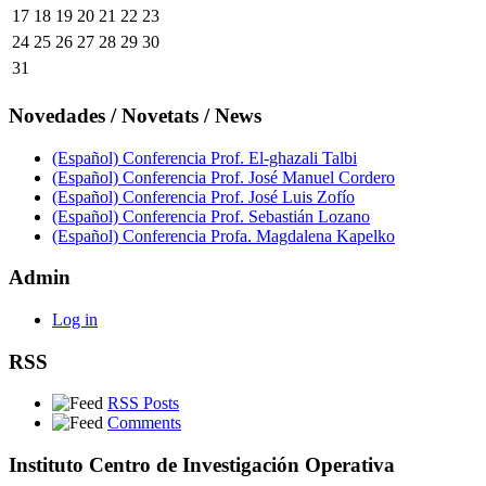
17
18
19
20
21
22
23
24
25
26
27
28
29
30
31
Novedades / Novetats / News
(Español) Conferencia Prof. El-ghazali Talbi
(Español) Conferencia Prof. José Manuel Cordero
(Español) Conferencia Prof. José Luis Zofío
(Español) Conferencia Prof. Sebastián Lozano
(Español) Conferencia Profa. Magdalena Kapelko
Admin
Log in
RSS
RSS Posts
Comments
Instituto Centro de Investigación Operativa