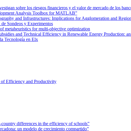
tigan sobre los riesgos financieros y el valor de mercado de los banc
velopment Analysis Toolbox for MATLAB”
graphy and Infrastructures: Implications for Agglomeration and Regio
a de Sondeos y Experimentos
of metaheuristics for multi-objective optimization
ubsidies and Technical Efficiency in Renewable Energy Production: an
 la Tecnología en Elx
of Efficiency and Productivity
ountry differences in the efficiency of schools”
rcadona: un modelo de crecimiento compartido”