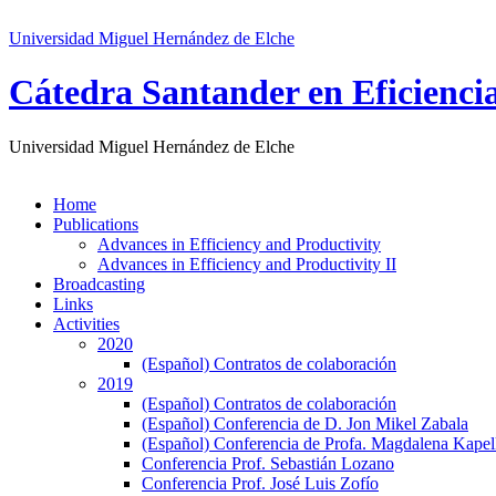
Universidad Miguel Hernández de Elche
Cátedra Santander en Eficienci
Universidad Miguel Hernández de Elche
Home
Publications
Advances in Efficiency and Productivity
Advances in Efficiency and Productivity II
Broadcasting
Links
Activities
2020
(Español) Contratos de colaboración
2019
(Español) Contratos de colaboración
(Español) Conferencia de D. Jon Mikel Zabala
(Español) Conferencia de Profa. Magdalena Kape
Conferencia Prof. Sebastián Lozano
Conferencia Prof. José Luis Zofío