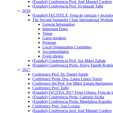
(Español) Conferencia Prof. José Manuel Cordero
(Español) Conferencia Prof. El-ghazali Talbi
2018
(Español) FECITELX, Feria de ciencias y tecnolo
The Second Santander Chair International Worksho
General Information
Important Dates
Venue
Guest speakers
Program
Local Organization Committee
Accommodation
Event photos
(Español) Conferencia Prof. Jon Mikel Zabala
(Español) Conferencia Profa. Dorys Yaneth Rodrí
2017
Conference Prof. Dr. Daniel Santín
Conference Profa. Dra. Laura López-Torres
Conference del Prof. Jon Mikel Zabala-Iturriagagoi
Conference Prof. Talbi
(Español) FeCiTElx 2017 Feria Urbana: Feria de l
(Español) Conferencia Profa. Gabriela Sicilia
(Español) Conferencia Profa. Magdalena Kapelko
Conference Prof. Ana Lozano
(Español) Conferencia prof. José Manuel Cordero