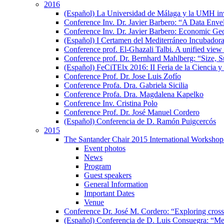
2016
(Español) La Universidad de Málaga y la UMH inves
Conference Inv. Dr. Javier Barbero: “A Data En
Conference Inv. Dr. Javier Barbero: Economic Geo
(Español) I Certamen del Mediterráneo Incubador
Conference prof. El-Ghazali Talbi. A unified view 
Conference prof. Dr. Bernhard Mahlberg: “Size, S
(Español) FeCiTElx 2016: II Feria de la Ciencia y
Conference Prof. Dr. Jose Luis Zofío
Conference Profa. Dra. Gabriela Sicilia
Conference Profa. Dra. Magdalena Kapelko
Conference Inv. Cristina Polo
Conference Prof. Dr. José Manuel Cordero
(Español) Conferencia de D. Ramón Puigcercós
2015
The Santander Chair 2015 International Workshop 
Event photos
News
Program
Guest speakers
General Information
Important Dates
Venue
Conference Dr. José M. Cordero: “Exploring cross-c
(Español) Conferencia de D. Luis Consuegra: “Me