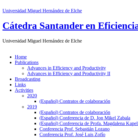
Universidad Miguel Hernández de Elche
Cátedra Santander en Eficienci
Universidad Miguel Hernández de Elche
Home
Publications
Advances in Efficiency and Productivity
Advances in Efficiency and Productivity II
Broadcasting
Links
Activities
2020
(Español) Contratos de colaboración
2019
(Español) Contratos de colaboración
(Español) Conferencia de D. Jon Mikel Zabala
(Español) Conferencia de Profa. Magdalena Kape
Conferencia Prof. Sebastián Lozano
Conferencia Prof. José Luis Zofío