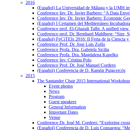
2016
(Español) La Universidad de Málaga y la UMH inves
Conference Inv. Dr. Javier Barbero: “A Data En
Conference Inv. Dr. Javier Barbero: Economic Geo
(Español) I Certamen del Mediterráneo Incubador
Conference prof. El-Ghazali Talbi. A unified view 
Conference prof. Dr. Bernhard Mahlberg: “Size, S
(Español) FeCiTElx 2016: II Feria de la Ciencia y
Conference Prof. Dr. Jose Luis Zofío
Conference Profa. Dra. Gabriela Sicilia
Conference Profa. Dra. Magdalena Kapelko
Conference Inv. Cristina Polo
Conference Prof. Dr. José Manuel Cordero
(Español) Conferencia de D. Ramón Puigcercós
2015
The Santander Chair 2015 International Workshop 
Event photos
News
Program
Guest speakers
General Information
Important Dates
Venue
Conference Dr. José M. Cordero: “Exploring cross-c
(Español) Conferencia de D. Luis Consuegra: “Me