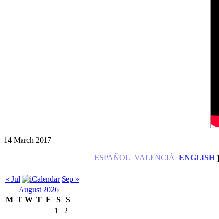
14 March 2017
ESPAÑOL
VALENCIÀ
ENGLISH
« Jul
Sep »
August 2026
M
T
W
T
F
S
S
1
2