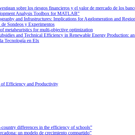
tigan sobre los riesgos financieros y el valor de mercado de los banc
velopment Analysis Toolbox for MATLAB”
graphy and Infrastructures: Implications for Agglomeration and Regio
a de Sondeos y Experimentos
of metaheuristics for multi-objective optimization
ubsidies and Technical Efficiency in Renewable Energy Production: an
 la Tecnología en Elx
of Efficiency and Productivity
ountry differences in the efficiency of schools”
rcadona: un modelo de crecimiento compartido”