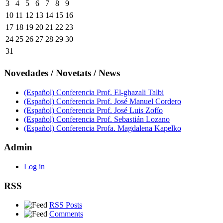
3
4
5
6
7
8
9
10
11
12
13
14
15
16
17
18
19
20
21
22
23
24
25
26
27
28
29
30
31
Novedades / Novetats / News
(Español) Conferencia Prof. El-ghazali Talbi
(Español) Conferencia Prof. José Manuel Cordero
(Español) Conferencia Prof. José Luis Zofío
(Español) Conferencia Prof. Sebastián Lozano
(Español) Conferencia Profa. Magdalena Kapelko
Admin
Log in
RSS
RSS Posts
Comments