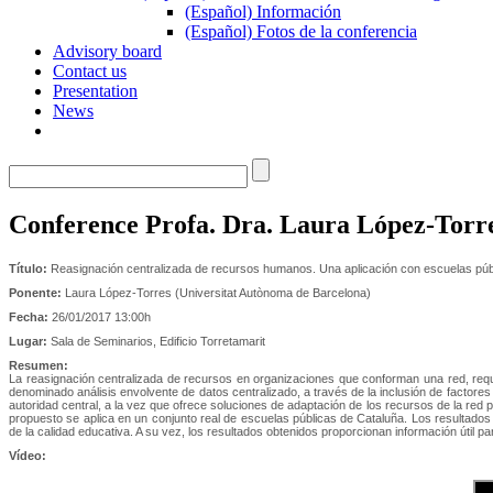
(Español) Información
(Español) Fotos de la conferencia
Advisory board
Contact us
Presentation
News
Conference Profa. Dra. Laura López-Torr
Título:
Reasignación centralizada de recursos humanos. Una aplicación con escuelas púb
Ponente:
Laura López-Torres (Universitat Autònoma de Barcelona)
Fecha:
26/01/2017 13:00h
Lugar:
Sala de Seminarios, Edificio Torretamarit
Resumen:
La reasignación centralizada de recursos en organizaciones que conforman una red, requi
denominado análisis envolvente de datos centralizado, a través de la inclusión de factores
autoridad central, a la vez que ofrece soluciones de adaptación de los recursos de la red p
propuesto se aplica en un conjunto real de escuelas públicas de Cataluña. Los resultados 
de la calidad educativa. A su vez, los resultados obtenidos proporcionan información útil 
Vídeo: