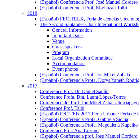
(Español) Conferencia Prof. José Manuel Cordero
(Español) Conferencia Prof. El-ghazali Talbi
2018
(Español) FECITELX, Feria de ciencias y tecnolo
The Second Santander Chair International Worksho
General Information
Important Dates
Venue
Guest speakers
Program
Local Organization Committee
Accommodation
Event photos
(Español) Conferencia Prof. Jon Mikel Zabala
(Español) Conferencia Profa. Dorys Yaneth Rodrí
2017
Conference Prof. Dr. Daniel Santín
Conference Profa. Dra. Laura López-Torres
Conference del Prof. Jon Mikel Zabala-Iturriagagoi
Conference Prof. Talbi
(Español) FeCiTElx 2017 Feria Urbana: Feria de l
(Español) Conferencia Profa. Gabriela Sicilia
(Español) Conferencia Profa. Magdalena Kapelko
Conference Prof. Ana Lozano
(Español) Conferencia prof. José Manuel Cordero