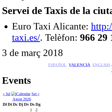
Servei de Taxis de la ciu
Euro Taxi Alicante:
http:
taxi.es/
. Telèfon:
966 29 
3 de març 2018
ESPAÑOL
VALENCIÀ
ENGLISH
Events
« Jul
Set »
Agost 2026
Dl
Dt
Dc
Dj
Dv
Ds
Dg
1
2