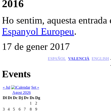
2016
Ho sentim, aquesta entrada 
Espanyol Europeu
.
17 de gener 2017
ESPAÑOL
VALENCIÀ
ENGLISH
Events
« Jul
Set »
Agost 2026
Dl
Dt
Dc
Dj
Dv
Ds
Dg
1
2
3
4
5
6
7
8
9