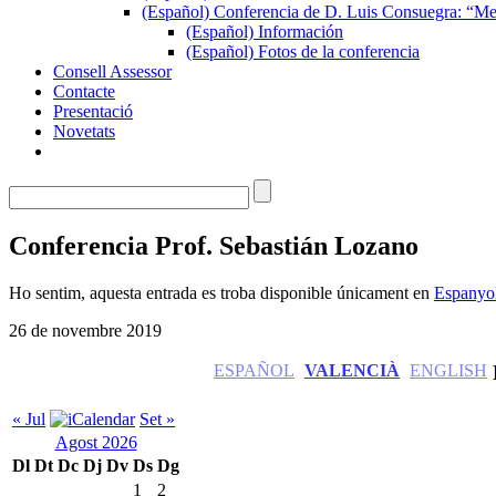
(Español) Conferencia de D. Luis Consuegra: “Me
(Español) Información
(Español) Fotos de la conferencia
Consell Assessor
Contacte
Presentació
Novetats
Conferencia Prof. Sebastián Lozano
Ho sentim, aquesta entrada es troba disponible únicament en
Espanyo
26 de novembre 2019
ESPAÑOL
VALENCIÀ
ENGLISH
« Jul
Set »
Agost 2026
Dl
Dt
Dc
Dj
Dv
Ds
Dg
1
2