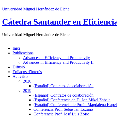
Universidad Miguel Hernández de Elche
Cátedra Santander en Eficienci
Universidad Miguel Hernández de Elche
Inici
Publicacions
Advances in Efficiency and Productivity
Advances in Efficiency and Productivity II
Difusió
Enllaços d’interés
Activitats
2020
(Español) Contratos de colaboración
2019
(Español) Contratos de colaboración
(Español) Conferencia de D. Jon Mikel Zabala
(Español) Conferencia de Profa. Magdalena Kape
Conferencia Prof. Sebastián Lozano
Conferencia Prof. José Luis Zofío