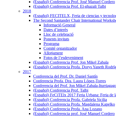
(Español) Conferencia Prof. José Manuel Cordero
(Español) Conferencia Prof. El-ghazali Talbi
2018
(Español) FECITELX, Feria de ciencias y tecnolo
The Second Santander Chair International Worksho
Informació General
Dates d’interès
Lloc de celebració
Ponents invitats
Programa
Comité organitzador
Allotjament
Fotos de l’esdeveniment
(Español) Conferencia Prof. Jon Mikel Zabala
(Español) Conferencia Profa. Dorys Yaneth Rodrí
2017
Conferencia del Prof. Dr. Daniel Santín
Conferencia Profa. Dra. Laura López-Torres
Conferencia del Prof. Jon Mikel Zabala-Iturriagago
(Español) Conferencia Prof. Talbi
(Español) FeCiTElx 2017 Feria Urbana: Feria de l
(Español) Conferencia Profa. Gabriela Sicilia
(Español) Conferencia Profa. Magdalena Kapelko
(Español) Conferencia Profa. Ana Lozano
(Español) Conferencia prof. José Manuel Cordero