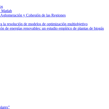
os
a Matlab
la Aglomeración y Cohesión de las Regiones
ara la resolución de modelos de optimización multiobjetivo
ión de energías renovables: un estudio empírico de plantas de biogás
olares”