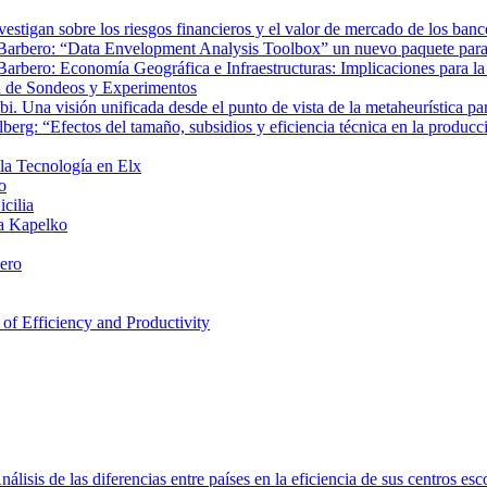
tigan sobre los riesgos financieros y el valor de mercado de los banc
r Barbero: “Data Envelopment Analysis Toolbox” un nuevo paquete par
 Barbero: Economía Geográfica e Infraestructuras: Implicaciones para 
a de Sondeos y Experimentos
bi. Una visión unificada desde el punto de vista de la metaheurística p
erg: “Efectos del tamaño, subsidios y eficiencia técnica en la producc
 la Tecnología en Elx
o
cilia
na Kapelko
ero
of Efficiency and Productivity
isis de las diferencias entre países en la eficiencia de sus centros esc