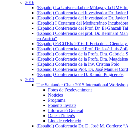
2016
(Español) La Universidad de Málaga y la UMH inves
(Español) Conferencia del Investigador Dr. Javie
(Español) Conferencia del Investigador Dr. Javier
(Español) I Certamen del Mediterráneo Incubador
(Español) Conferencia del Prof. Dr. El-Ghazali Tal
(Español) Conferencia del prof. Dr. Bernhard Mahlb
en Austria”
(Español) FeCiTElx 2016: II Feria de la Ciencia y
(Español) Conferencia del Prof. Dr. José Luis Zofí
(Español) Conferencia de la Profa. Dra. Gabriela Si
(Español) Conferencia de la Profa. Dra. Magdale
(Español) Conferencia de la Inv. Cristina Polo
(Español) Conferencia Prof. Dr. José Manuel Cord
(Español) Conferencia de D. Ramón Puigcercós
2015
The Santander Chair 2015 International Workshop 
Fotos de l’esdeveniment
Noticies
Programa
Ponents invitats
Informació General
Dates d’interès
Lloc de celebració
(Español) Conferencia Dr. D. José M. Cordero: “Anál