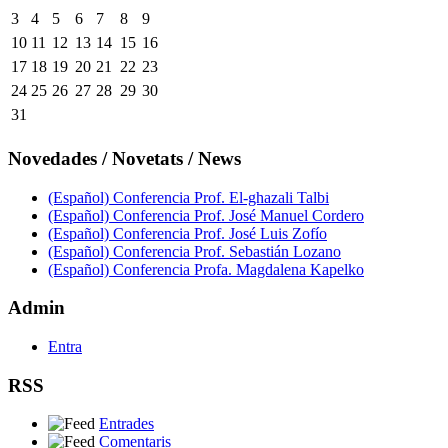
3
4
5
6
7
8
9
10
11
12
13
14
15
16
17
18
19
20
21
22
23
24
25
26
27
28
29
30
31
Novedades / Novetats / News
(Español) Conferencia Prof. El-ghazali Talbi
(Español) Conferencia Prof. José Manuel Cordero
(Español) Conferencia Prof. José Luis Zofío
(Español) Conferencia Prof. Sebastián Lozano
(Español) Conferencia Profa. Magdalena Kapelko
Admin
Entra
RSS
Entrades
Comentaris